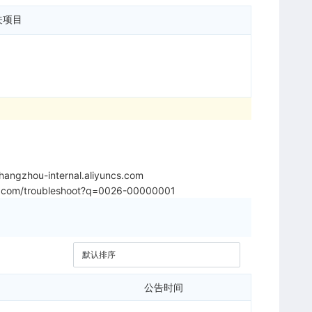
关项目
angzhou-internal.aliyuncs.com
yun.com/troubleshoot?q=0026-00000001
公告时间