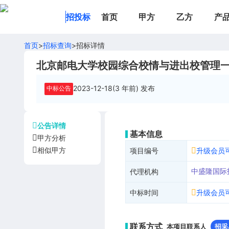
招投标
首页
甲方
乙方
产
首页
>
招标查询
>
招标详情
北京邮电大学校园综合校情与进出校管理
2023-12-18(3 年前)
发布
中标公告
公告详情
基本信息
甲方分析
相似甲方
项目编号
升级会员
中盛隆国际
代理机构
中标时间
升级会员
联系方式
本项目联系人
招采