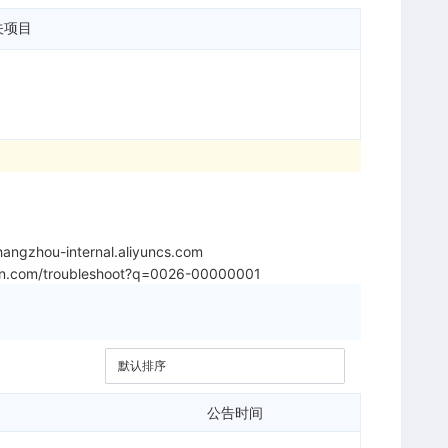
关项目
angzhou-internal.aliyuncs.com
iyun.com/troubleshoot?q=0026-00000001
公告时间