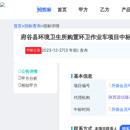
招投标
首页
甲方
乙方
产
首页
>
招标查询
>
招标详情
府谷县环境卫生所购置环卫作业车项目中
2023-12-27(3 年前)
发布
中标公告
公告详情
基本信息
甲方分析
相似甲方
项目编号
升级会员
陕西源信隆
代理机构
中标时间
升级会员
联系方式
本项目联系人
招采