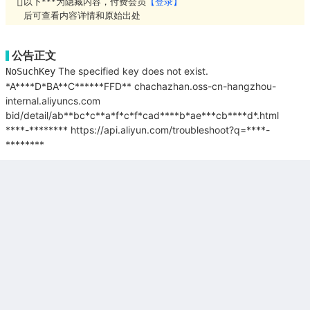
以下***为隐藏内容，付费会员
【登录】
后可查看内容详情和原始出处
公告正文
The specified key does not exist.
NoSuchKey
*A****D*BA**C******FFD**
chachazhan.oss-cn-hangzhou-
internal.aliyuncs.com
bid/detail/ab**bc*c**a*f*c*f*cad****b*ae***cb****d*.html
****-********
https://api.aliyun.com/troubleshoot?q=****-
********