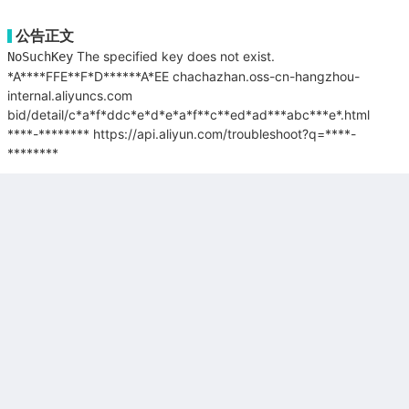
公告正文
The specified key does not exist.
NoSuchKey
*A****FFE**F*D******A*EE
chachazhan.oss-cn-hangzhou-
internal.aliyuncs.com
bid/detail/c*a*f*ddc*e*d*e*a*f**c**ed*ad***abc***e*.html
****-********
https://api.aliyun.com/troubleshoot?q=****-
********