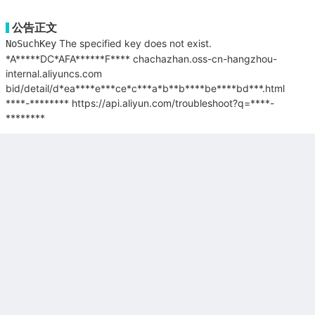
公告正文
The specified key does not exist.
NoSuchKey
*A*****DC*AFA******F****
chachazhan.oss-cn-hangzhou-
internal.aliyuncs.com
bid/detail/d*ea****e***ce*c***a*b**b****be****bd***.html
****-********
https://api.aliyun.com/troubleshoot?q=****-
********