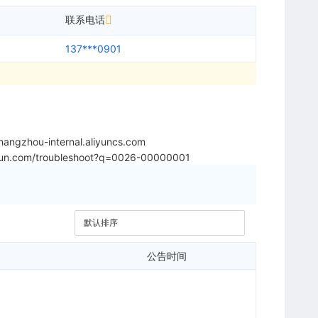
联系电话
137***0901
angzhou-internal.aliyuncs.com
liyun.com/troubleshoot?q=0026-00000001
公告时间