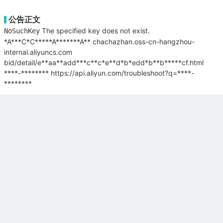
公告正文
The specified key does not exist.
NoSuchKey
*A***C*C*****A*******A**
chachazhan.oss-cn-hangzhou-
internal.aliyuncs.com
bid/detail/e**aa**add***c**c*e**d*b*edd*b**b*****cf.html
****-********
https://api.aliyun.com/troubleshoot?q=****-
********