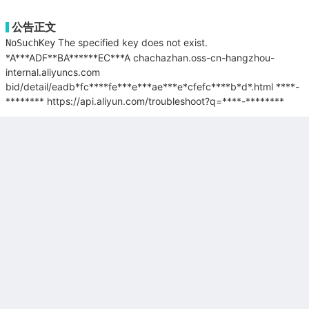
公告正文
The specified key does not exist.
NoSuchKey
*A***ADF**BA******EC***A
chachazhan.oss-cn-hangzhou-
internal.aliyuncs.com
bid/detail/eadb*fc****fe***e***ae***e*cfefc****b*d*.html
****-
********
https://api.aliyun.com/troubleshoot?q=****-********