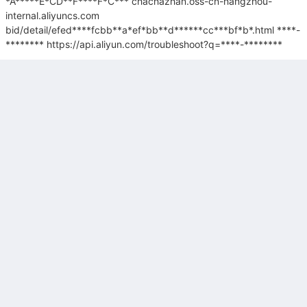
*A*****E*CD**F****F*C***
chachazhan.oss-cn-hangzhou-
internal.aliyuncs.com
bid/detail/efed****fcbb**a*ef*bb**d******cc***bf*b*.html
****-
********
https://api.aliyun.com/troubleshoot?q=****-********