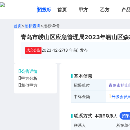
招投标
首页
甲方
乙方
产
首页
>
招标查询
>
招标详情
青岛市崂山区应急管理局2023年崂山区
2023-12-27(3 年前)
发布
成交公告
公告详情
基本信息
甲方分析
招采单位
青岛市崂山
相似甲方
中标金额
升级会员
联系方式
本项目联系人
招采
联系人
所在单