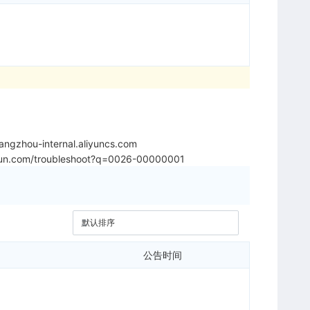
ngzhou-internal.aliyuncs.com
liyun.com/troubleshoot?q=0026-00000001
公告时间