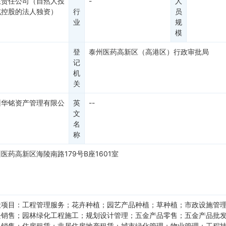
限责任公司（自然人投
-
人
或控股的法人独资）
行
员
业
规
模
登
泰州医药高新区（高港区）行政审批局
记
机
关
州华铭资产管理有限公
英
--
文
名
称
医药高新区海陵南路179号B座1601室
般项目：工程管理服务；花卉种植；园艺产品种植；草种植；市政设施管
块销售；园林绿化工程施工；规划设计管理；五金产品零售；五金产品批
料销售；住房租赁；非居住房地产租赁；城市绿化管理；物业管理；工程