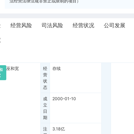
法经营法律法规非禁止或限制的项目）
景
经营风险
司法风险
经营状况
公司发展
权
巫和宽
经
存续
和
营
宽
状
态
成
2000-01-10
立
日
期
注
3.18亿