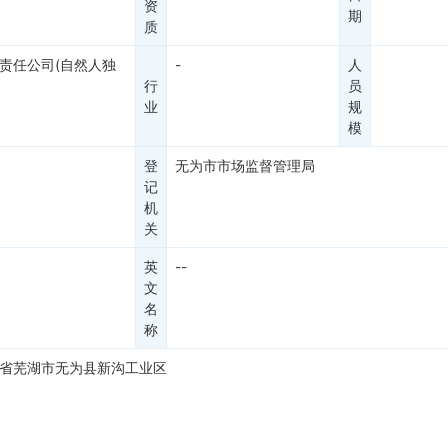
资
期
质
责任公司(自然人独
-
人
行
员
业
规
模
登
无为市市场监督管理局
记
机
关
英
--
文
名
称
省芜湖市无为县新沟工业区