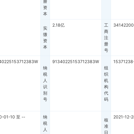
册
资
本
2.18亿
工
34142200
实
商
缴
注
资
册
本
号
40225153712383W
91340225153712383W
15371238
纳
组
税
织
人
机
识
构
别
代
号
码
0-01-10
至
--
纳
2021-12-2
核
税
准
人
日