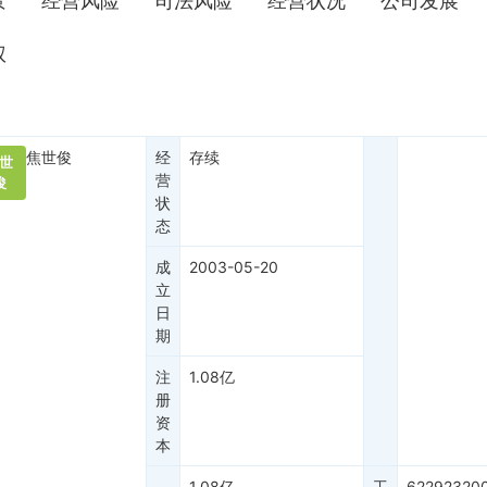
景
经营风险
司法风险
经营状况
公司发展
权
焦世俊
经
存续
世
营
俊
状
态
成
2003-05-20
立
日
期
注
1.08亿
册
资
本
1.08亿
工
62292320