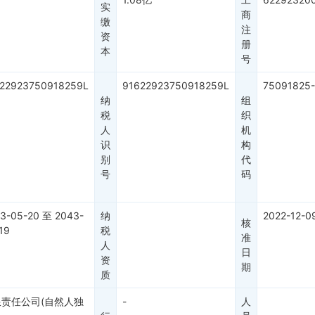
实
商
缴
注
资
册
本
号
22923750918259L
91622923750918259L
75091825
纳
组
税
织
人
机
识
构
别
代
号
码
3-05-20
至
2043-
纳
2022-12-0
核
19
税
准
人
日
资
期
质
限责任公司(自然人独
-
人