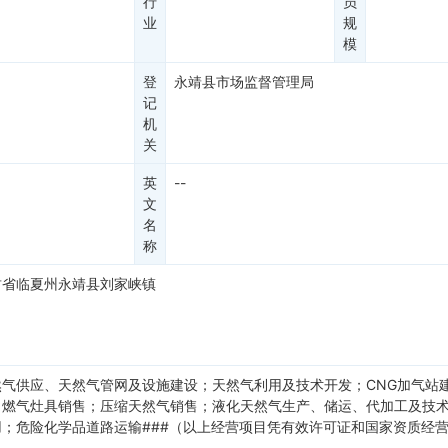
行
员
业
规
模
登
永靖县市场监督管理局
记
机
关
英
--
文
名
称
肃省临夏州永靖县刘家峡镇
然气供应、天然气管网及设施建设；天然气利用及技术开发；CNG加气站
；燃气灶具销售；压缩天然气销售；液化天然气生产、储运、代加工及技
用；危险化学品道路运输###（以上经营项目凭有效许可证和国家资质经