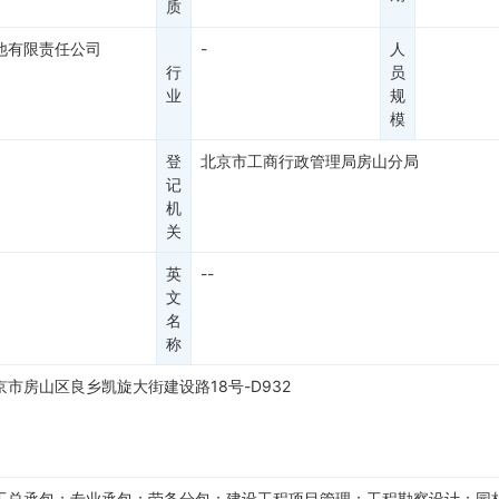
质
他有限责任公司
-
人
行
员
业
规
模
登
北京市工商行政管理局房山分局
记
机
关
英
--
文
名
称
京市房山区良乡凯旋大街建设路18号-D932
工总承包；专业承包；劳务分包；建设工程项目管理；工程勘察设计；园