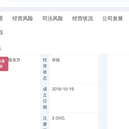
景
经营风险
司法风险
经营状况
公司发展
权
息
陈东升
经
存续
陈东
营
升
状
态
成
2016-10-19
立
日
期
注
3.00亿
册