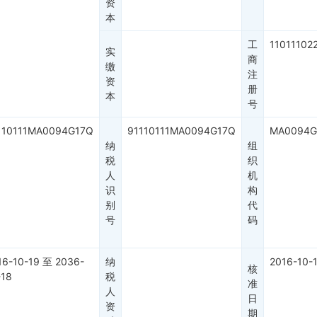
资
本
工
11011102
实
商
缴
注
资
册
本
号
110111MA0094G17Q
91110111MA0094G17Q
MA0094G
纳
组
税
织
人
机
识
构
别
代
号
码
16-10-19
至
2036-
纳
2016-10-
核
-18
税
准
人
日
资
期