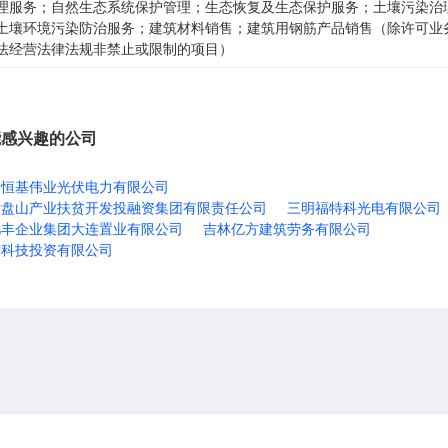
理服务；自然生态系统保护管理；生态恢复及生态保护服务；土壤污染治
土壤环境污染防治服务；建筑材料销售；建筑用钢筋产品销售（除许可业
法经营法律法规非禁止或限制的项目）
能感兴趣的公司
州恒基伟业光伏电力有限公司
六盘山产业扶贫开发投融资集团有限责任公司
三明福特科光电有限公司
亿丰企业集团大连置业有限公司
吉林亿方建筑劳务有限公司
市科技投资有限公司