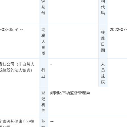
识
构
别
代
号
码
-03-05
至
--
纳
2022-07
核
税
准
人
日
资
期
质
责任公司（非自然人
-
人
或控股的法人独资）
行
员
业
规
模
登
郧阳区市场监督管理局
记
机
关
宁泰医药健康产业投
英
--