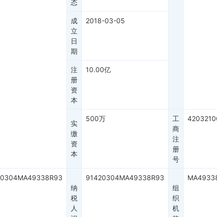
态
成
2018-03-05
立
日
期
注
10.00亿
册
资
本
500万
工
4203210
实
商
缴
注
资
册
本
号
20304MA49338R93
91420304MA49338R93
MA4933
纳
组
税
织
人
机