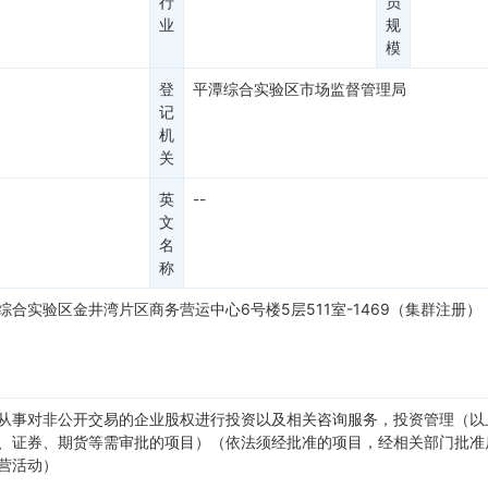
行
员
业
规
模
登
平潭综合实验区市场监督管理局
记
机
关
英
--
文
名
称
综合实验区金井湾片区商务营运中心6号楼5层511室-1469（集群注册）
从事对非公开交易的企业股权进行投资以及相关咨询服务，投资管理（以
、证券、期货等需审批的项目）（依法须经批准的项目，经相关部门批准
营活动）