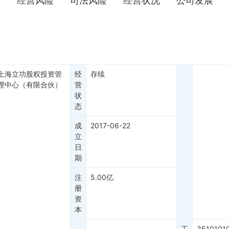
景
经营风险
司法风险
经营状况
公司发展
权
上海立功股权投资管
经
存续
理中心（有限合伙）
营
状
态
成
2017-06-22
立
日
期
注
5.00亿
册
资
本
工
3510101