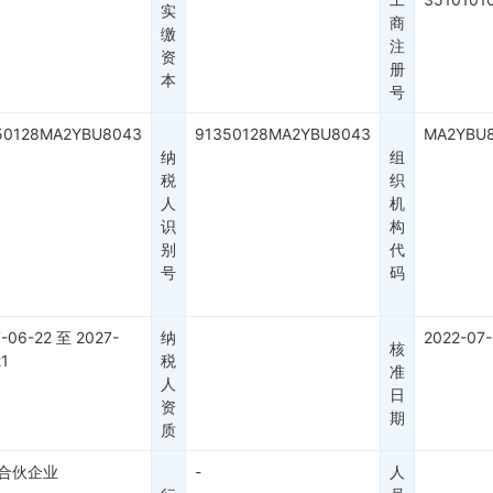
实
商
缴
注
资
册
本
号
50128MA2YBU8043
91350128MA2YBU8043
MA2YBU8
纳
组
税
织
人
机
识
构
别
代
号
码
-06-22
至
2027-
纳
2022-07-
核
1
税
准
人
日
资
期
质
合伙企业
-
人