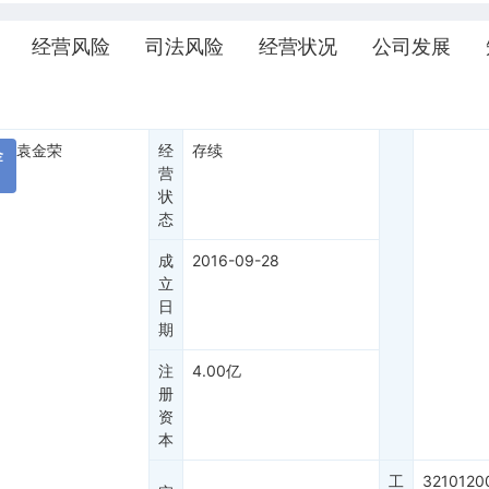
经营风险
司法风险
经营状况
公司发展
袁金荣
经
存续
金
营
状
态
成
2016-09-28
立
日
期
注
4.00亿
册
资
本
工
3210120