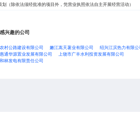
策划（除依法须经批准的项目外，凭营业执照依法自主开展经营活动）
感兴趣的公司
农村公路建设有限公司
嫩江嵩天薯业有限公司
绍兴江滨热力有限公
惠通华源置业发展有限公司
上饶市广丰水利投资发展有限公司
和林发电有限责任公司
关于我们
联系我们
沪ICP备17030666号
版权归属
上海名轩软件科技有限公司