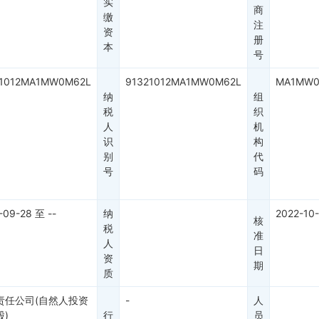
实
商
缴
注
资
册
本
号
21012MA1MW0M62L
91321012MA1MW0M62L
MA1MW0
纳
组
税
织
人
机
识
构
别
代
号
码
-09-28
至
--
纳
2022-10
核
税
准
人
日
资
期
质
责任公司(自然人投资
-
人
)
行
员