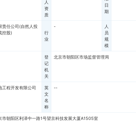
人
日
资
期
质
限责任公司(自然人投
-
人
或控股)
行
员
业
规
模
登
北京市朝阳区市场监督管理局
记
机
关
地工程开发有限公司
英
--
文
名
称
京市朝阳区利泽中一路1号望京科技发展大厦A1505室