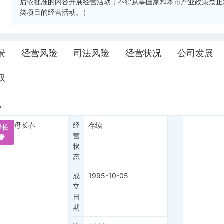
后依批准的内容开展经营活动；不得从事国家和本市产业政策禁止
类项目的经营活动。）
景
经营风险
司法风险
经营状况
公司发展
权
息
母长春
经
存续
母长
营
春
状
态
成
1995-10-05
立
日
期