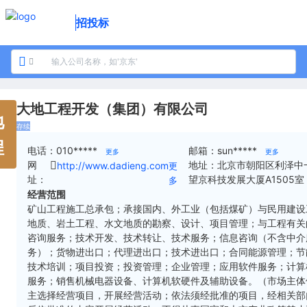
招投标
大地工程开发（集团）有限公司
地
存续
程
电话：
010*****
邮箱：
sun*****
更多
更多
网
地址：
北京市朝阳区利泽中
http://www.dadieng.com
更
址：
望京科技发展大厦A1505室
多
经营范围
矿山工程施工总承包；承接国内、外工业（包括煤矿）与民用建设
地质、岩土工程、水文地质的勘察、设计、项目管理；与工程有关
咨询服务；技术开发、技术转让、技术服务；信息咨询（不含中介
务）；货物进出口；代理进出口；技术进出口；合同能源管理；节
技术培训；项目投资；投资管理；企业管理；应用软件服务；计算
服务；销售机械电器设备、计算机软硬件及辅助设备。（市场主体
主选择经营项目，开展经营活动；依法须经批准的项目，经相关部