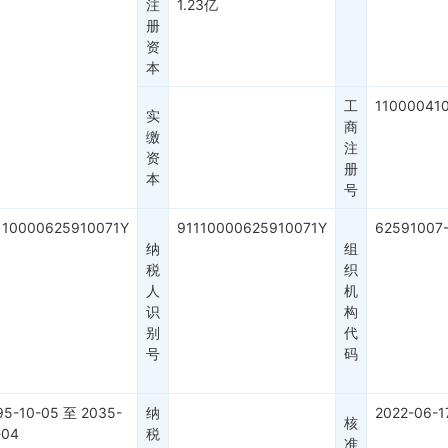
注
1.23亿
册
资
本
工
11000041
实
商
缴
注
资
册
本
号
110000625910071Y
91110000625910071Y
62591007-
纳
组
税
织
人
机
识
构
别
代
号
码
95-10-05
至
2035-
纳
2022-06-1
核
-04
税
准