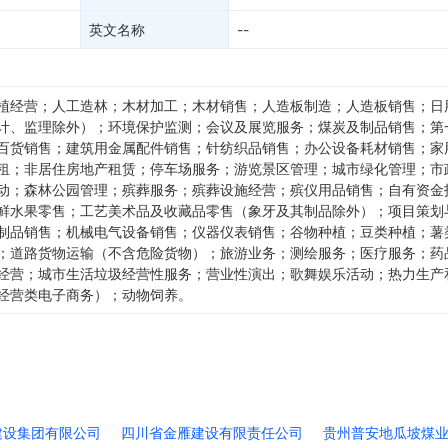
英文名称
--
植经营；人工造林；木材加工；木材销售；人造板制造；人造板销售；日
计、监理除外）；环境保护监测；会议及展览服务；煤炭及制品销售；第
百货销售；建筑用金属配件销售；针纺织品销售；办公设备耗材销售；家
租；非居住房地产租赁；停车场服务；游览景区管理；城市绿化管理；市
动；森林公园管理；殡葬服务；殡葬设施经营；殡仪用品销售；自有资金
鲜水果零售；工艺美术品及收藏品零售（象牙及其制品除外）；项目策划
制品销售；机械电气设备销售；仪器仪表销售；谷物种植；豆类种植；薯
；道路货物运输（不含危险货物）；旅游业务；测绘服务；医疗服务；药
经营；城市生活垃圾经营性服务；营业性演出；歌舞娱乐活动；热力生产
经营类电子商务）；动物饲养。
建设集团有限公司
四川省金雁建设有限责任公司
贵州普安地瓜坡煤