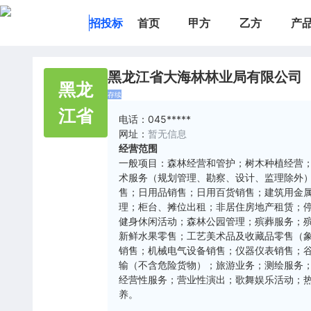
招投标
首页
甲方
乙方
产
黑龙江省大海林林业局有限公司
黑龙
存续
江省
电话：
045*****
网址：
暂无信息
经营范围
一般项目：森林经营和管护；树木种植经营
术服务（规划管理、勘察、设计、监理除外
售；日用品销售；日用百货销售；建筑用金
理；柜台、摊位出租；非居住房地产租赁；
健身休闲活动；森林公园管理；殡葬服务；
新鲜水果零售；工艺美术品及收藏品零售（
销售；机械电气设备销售；仪器仪表销售；
输（不含危险货物）；旅游业务；测绘服务
经营性服务；营业性演出；歌舞娱乐活动；
养。