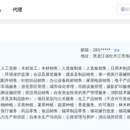
品
代理
标讯
邮箱：
285*****
更多
地址：
黑龙江省牡丹江市海
；人工造林；木材加工；木材销售；人造板制造；人造板销售；日用木制
）；环境保护监测；会议及展览服务；煤炭及制品销售；第一类医疗器械
属配件销售；针纺织品销售；办公设备耗材销售；家用电器销售；电子产
停车场服务；游览景区管理；城市绿化管理；市政设施管理；摄影扩印服
殡葬设施经营；殡仪用品销售；自有资金投资的资产管理服务；消防技术
象牙及其制品除外）；项目策划与公关服务；化工产品销售（不含许可类
谷物种植；豆类种植；薯类种植；蔬菜种植；养老服务。许可项目：林木
；医疗服务；药品零售；食品销售；烟草制品零售；烟花爆竹批发；烟花
热力生产和供应；自来水生产与供应；公路管理与养护；演出场所经营；