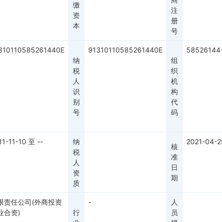
缴
注
资
册
本
号
310110585261440E
91310110585261440E
58526144
纳
组
税
织
人
机
识
构
别
代
号
码
11-11-10
至
--
纳
2021-04-2
核
税
准
人
日
资
期
质
限责任公司(外商投资
-
人
业合资)
行
员