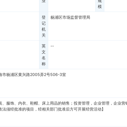
业
规
模
登
杨浦区市场监督管理局
记
机
关
英
--
文
名
称
海市杨浦区黄兴路2005弄2号506-3室
装、服饰、内衣、鞋帽、床上用品的销售；投资管理，企业管理，企业营
依法须经批准的项目，经相关部门批准后方可开展经营活动】