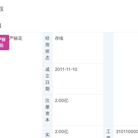
权
息
严丽花
经
存续
严丽
营
花
状
态
成
2011-11-10
立
日
期
注
2.00亿
册
资
本
2.00亿
工
31011000
实
商