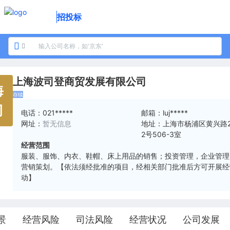
招投标
上海波司登商贸发展有限公司
海
存续
司
电话：
021*****
邮箱：
luj*****
网址：
暂无信息
地址：
上海市杨浦区黄兴路2
2号506-3室
经营范围
服装、服饰、内衣、鞋帽、床上用品的销售；投资管理，企业管理
营销策划。【依法须经批准的项目，经相关部门批准后方可开展经
动】
景
经营风险
司法风险
经营状况
公司发展