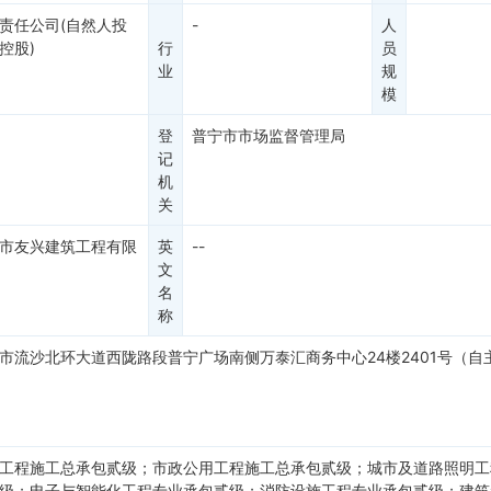
责任公司(自然人投
-
人
控股)
行
员
业
规
模
登
普宁市市场监督管理局
记
机
关
市友兴建筑工程有限
英
--
文
名
称
市流沙北环大道西陇路段普宁广场南侧万泰汇商务中心24楼2401号（自
工程施工总承包贰级；市政公用工程施工总承包贰级；城市及道路照明工
级；电子与智能化工程专业承包贰级；消防设施工程专业承包贰级；建筑