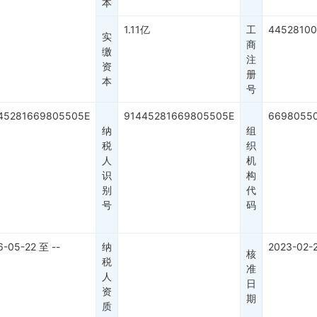
本
1.11亿
工
44528100
实
商
缴
注
资
册
本
号
45281669805505E
91445281669805505E
6698055
纳
组
税
织
人
机
识
构
别
代
号
码
6-05-22
至
--
纳
2023-02-
核
税
准
人
日
资
期
质