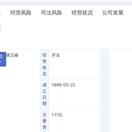
景
经营风险
司法风险
经营状况
公司发展
权
黄汉春
经
开业
汉
营
春
状
态
成
1996-05-22
立
日
期
注
1.11亿
册
资