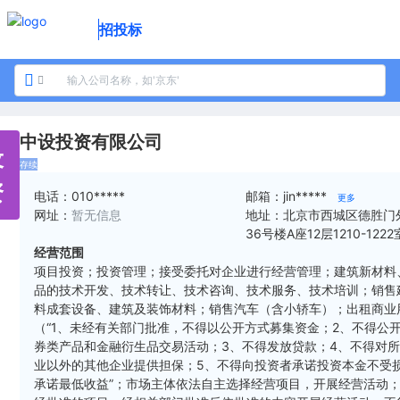
招投标
中设投资有限公司
设
存续
资
电话：
010*****
邮箱：
jin*****
更多
网址：
暂无信息
地址：
北京市西城区德胜门
36号楼A座12层1210-1222
经营范围
项目投资；投资管理；接受委托对企业进行经营管理；建筑新材料
品的技术开发、技术转让、技术咨询、技术服务、技术培训；销售
料成套设备、建筑及装饰材料；销售汽车（含小轿车）；出租商业
（“1、未经有关部门批准，不得以公开方式募集资金；2、不得公
券类产品和金融衍生品交易活动；3、不得发放贷款；4、不得对
业以外的其他企业提供担保；5、不得向投资者承诺投资本金不受
承诺最低收益”；市场主体依法自主选择经营项目，开展经营活动