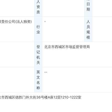
人
日
资
期
质
限责任公司(法人独资)
-
人
行
员
业
规
模
登
北京市西城区市场监督管理局
记
机
关
英
--
文
名
称
市西城区德胜门外大街36号楼A座12层1210-1222室