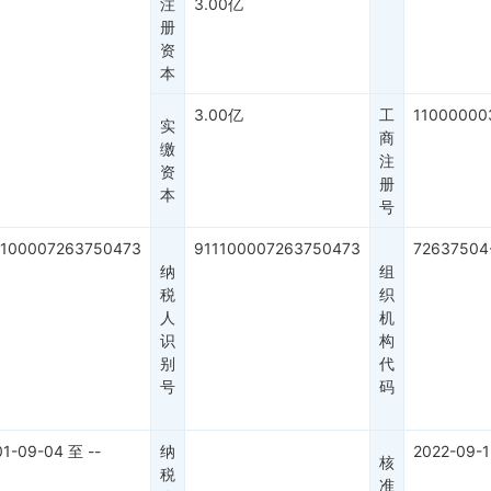
注
3.00亿
册
资
本
3.00亿
工
11000000
实
商
缴
注
资
册
本
号
1100007263750473
911100007263750473
72637504
纳
组
税
织
人
机
识
构
别
代
号
码
01-09-04
至
--
纳
2022-09-1
核
税
准