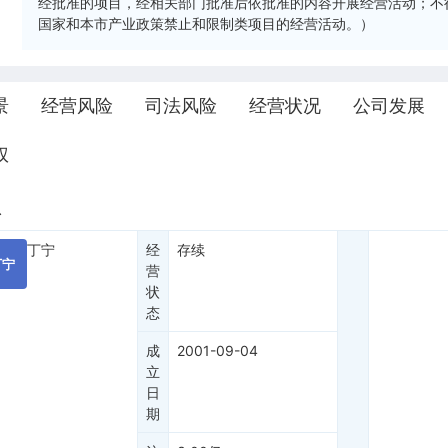
经批准的项目，经相关部门批准后依批准的内容开展经营活动；不
国家和本市产业政策禁止和限制类项目的经营活动。）
景
经营风险
司法风险
经营状况
公司发展
权
息
丁宁
经
存续
丁宁
营
状
态
成
2001-09-04
立
日
期