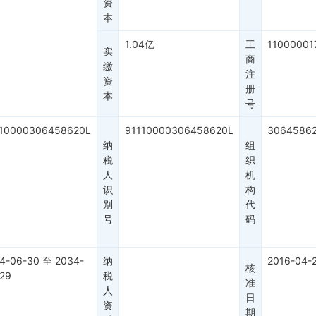
资
本
1.04亿
工
11000001
实
商
缴
注
资
册
本
号
110000306458620L
91110000306458620L
30645862
纳
组
税
织
人
机
识
构
别
代
号
码
4-06-30
至
2034-
纳
2016-04-
核
29
税
准
人
日
资
期