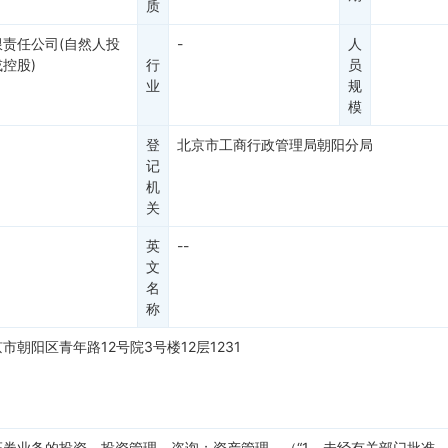
质
限责任公司(自然人投
-
人
控股)
行
员
业
规
模
登
北京市工商行政管理局朝阳分局
记
机
关
英
--
文
名
称
市朝阳区青年路12号院3号楼12层1231
证券业务的投资、投资管理、咨询；资产管理。（“1、未经有关部门批准