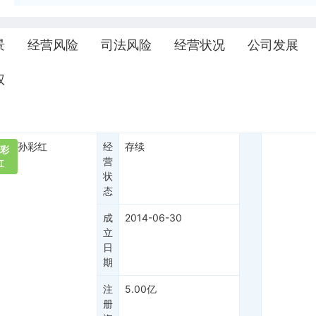
景
经营风险
司法风险
经营状况
公司发展
权
孙彩红
经
存续
彩
营
红
状
态
成
2014-06-30
立
日
期
注
5.00亿
册