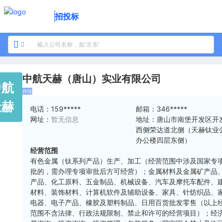
招投标
中航天赫（唐山）实业有限公司
中航
存续
天赫
电话：
159*****
邮箱：
346*****
网址：
暂无信息
地址：
唐山市南堡开发区开
西侧荣达道北侧（天赫钛业
办公楼四层东侧）
经营范围
有色金属（钛系列产品）生产、加工（经营范围中涉及国家专
批的，需办理专项审批后方可经营）；金属材料及金属矿产品
产品、化工原料、五金制品、机械设备、汽车及摩托车配件、
材料、装饰材料、计算机软件及辅助设备、家具、针纺织品、
电器、电子产品、橡胶及塑料制品、日用百货批发零售（以上
范围不含法律、行政法规限制、禁止和许可的经营项目）；经