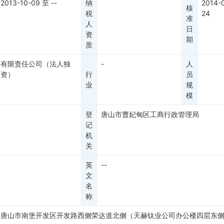
2013-10-09
至
--
纳
2014-
核
税
24
准
人
日
资
期
质
有限责任公司（法人独
-
人
资）
行
员
业
规
模
登
唐山市曹妃甸区工商行政管理局
记
机
关
英
--
文
名
称
唐山市南堡开发区开发路西侧荣达道北侧（天赫钛业公司办公楼四层东