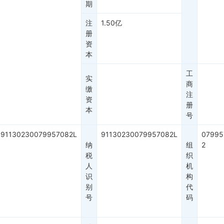
期
注
1.50亿
册
资
本
工
实
商
缴
注
资
册
本
号
91130230079957082L
91130230079957082L
07995
纳
组
2
税
织
人
机
识
构
别
代
号
码