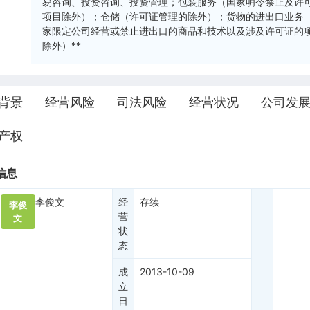
易咨询、投资咨询、投资管理；包装服务（国家明令禁止及许
项目除外）；仓储（许可证管理的除外）；货物的进出口业务
家限定公司经营或禁止进出口的商品和技术以及涉及许可证的
除外）**
背景
经营风险
司法风险
经营状况
公司发
产权
信息
李俊文
经
存续
李俊
营
文
状
态
成
2013-10-09
立
日