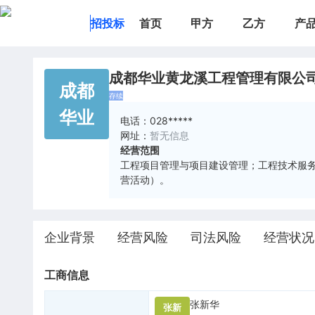
招投标
首页
甲方
乙方
产
成都华业黄龙溪工程管理有限公
成都
存续
华业
电话：
028*****
网址：
暂无信息
经营范围
工程项目管理与项目建设管理；工程技术服
营活动）。
企业背景
经营风险
司法风险
经营状况
工商信息
张新华
张新